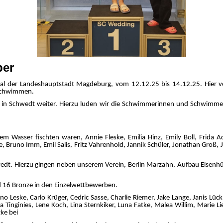
ber
al der Landeshauptstadt Magdeburg, vom 12.12.25 bis 14.12.25. Hier ver
s dem Becken schwimmen.
n Schwedt weiter. Hierzu luden wir die Schwimmerinnen und Schwimmer a
Wasser fischten waren, Annie Fleske, Emilia Hinz, Emily Boll, Frida Ad
runo Imm, Emil Salis, Fritz Vahrenhold, Jannik Schüler, Jonathan Groß, J
edt. Hierzu gingen neben unserem Verein, Berlin Marzahn, Aufbau Eisenh
nd 16 Bronze in den Einzelwettbewerben.
 Leske, Carlo Krüger, Cedric Sasse, Charlie Riemer, Jake Lange, Janis Lück
a Tinginies, Lene Koch, Lina Sternkiker, Luna Fatke, Malea Willim, Marie 
ke bei