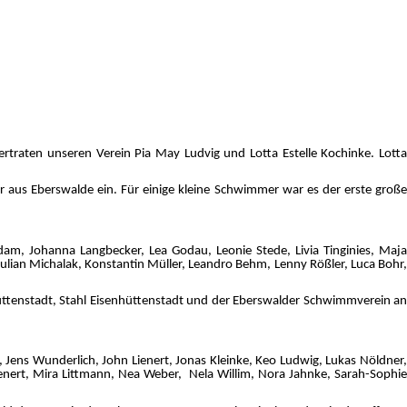
traten unseren Verein Pia May Ludvig und Lotta Estelle Kochinke. Lotta
us Eberswalde ein. Für einige kleine Schwimmer war es der erste große
am, Johanna Langbecker, Lea Godau, Leonie Stede, Livia Tinginies, Maja
ulian Michalak, Konstantin Müller, Leandro Behm, Lenny Rößler, Luca Bohr,
üttenstadt, Stahl Eisenhüttenstadt und der Eberswalder Schwimmverein an
, Jens Wunderlich, John Lienert, Jonas Kleinke, Keo Ludwig, Lukas Nöldner,
Lienert, Mira Littmann, Nea Weber, Nela Willim, Nora Jahnke, Sarah-Sophie