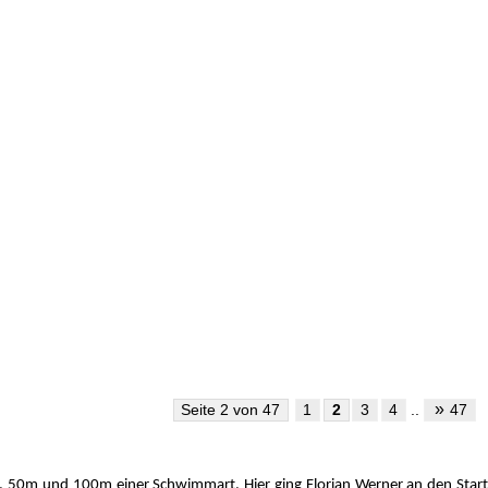
»
Seite 2 von 47
1
2
3
4
..
47
0m und 100m einer Schwimmart. Hier ging Florian Werner an den Start