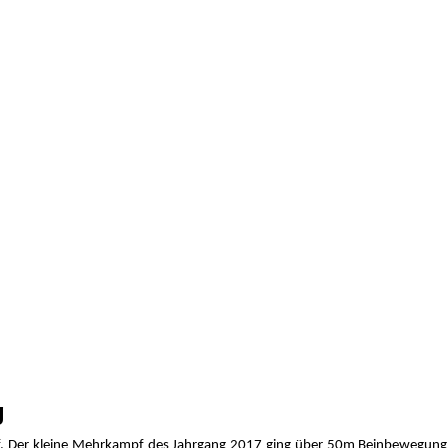
g
er kleine Mehrkampf des Jahrgang 2017 ging über 50m Beinbewegung, 5