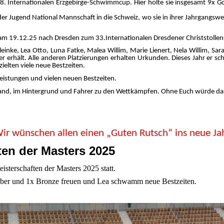
 Internationalen Erzgebirge-Schwimmcup. Hier holte sie insgesamt 9x Gol
der Jugend National Mannschaft in die Schweiz, wo sie in ihrer Jahrgangsw
m 19.12.25 nach Dresden zum 33.Internationalen Dresdener Christstolle
 Kleinke, Lea Otto, Luna Fatke, Malea Willim, Marie Lienert, Nela Willim, S
er erhält. Alle anderen Platzierungen erhalten Urkunden. Dieses Jahr er s
zielten viele neue Bestzeiten.
eistungen und vielen neuen Bestzeiten.
rand, im Hintergrund und Fahrer zu den Wettkämpfen. Ohne Euch würde das 
ir wünschen allen einen „Guten Rutsch“ ins neue Ja
ten der Masters 2025
sterschaften der Masters 2025 statt.
Silber und 1x Bronze freuen und Lea schwamm neue Bestzeiten.