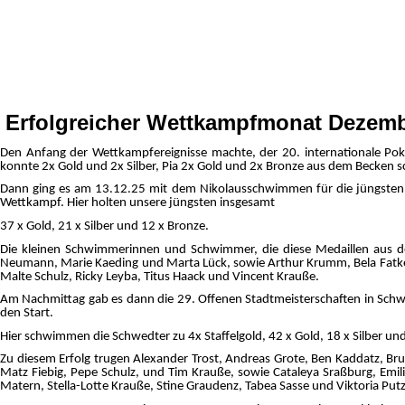
Erfolgreicher Wettkampfmonat Dezem
Den Anfang der Wettkampfereignisse machte, der 20. internationale Pok
konnte 2x Gold und 2x Silber, Pia 2x Gold und 2x Bronze au
Dann ging es am 13.12.25 mit dem Nikolausschwimmen für die jüngsten i
Wettkampf. Hier holten unsere jüngsten insgesamt
37 x Gold, 21 x Silber und 12 x Bronze.
Die kleinen Schwimmerinnen und Schwimmer, die diese Medaillen aus dem 
Neumann, Marie Kaeding und Marta Lück, sowie Arthur Krumm, Bela Fatke, B
Malte Schulz, Ricky Leyba, Titus Haack und Vincent Krauße.
Am Nachmittag gab es dann die 29. Offenen Stadtmeisterschaften in Schw
den Start.
Hier schwimmen die Schwedter zu 4x Staffelgold, 42 x Gold, 18 x Silber u
Zu diesem Erfolg trugen Alexander Trost, Andreas Grote, Ben Kaddatz, Bruno
Matz Fiebig, Pepe Schulz, und Tim Krauße, sowie Cataleya Sraßburg, Emili
Matern, Stella-Lotte Krauße, Stine Graudenz, Tabea Sasse und Viktoria Putz